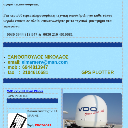
αγορά τις καινούργιας
Για περισσότερες πληροφορίες η τεχνική υποστήριξη για κάθε τύπου
κεραία επάνω σε πλοίο επικοινωνήστε με το τεχνικό μας τμήμα στα
τηλεφώνα
:
0030 6944 813 947
& 0030 210 4610681
ΞΑΝΘΟΠΟΥΛΟΣ ΝΙΚΟΛΑΟΣ
email:
elmarserv@msn.com
mob : 6944813947
fax : 2104610681 GPS PLOTTER
MAP 7V VDO Chart Plotter
GPS PLOTTER
Κατασκευαστής:
VDO
MARINE
Τιμή:
ΠΡΟΣΦΟΡΑ