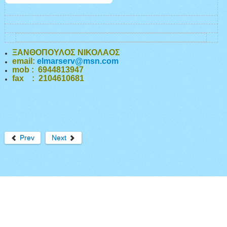
ΞΑΝΘΟΠΟΥΛΟΣ ΝΙΚΟΛΑΟΣ
email:
elmarserv@msn.com
mob : 6944813947
fax : 2104610681
Prev
Next