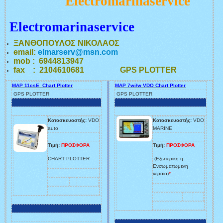
Electromarinaservice
Electromarinaservice
ΞΑΝΘΟΠΟΥΛΟΣ ΝΙΚΟΛΑΟΣ
email:
elmarserv@msn.com
mob : 6944813947
fax : 2104610681 GPS PLOTTER
MAP 11csE Chart Plotter
MAP 7wi/w VDO Chart Plotter
GPS PLOTTER
GPS PLOTTER
Κατασκευαστής:
VDO
Κατασκευαστής:
VDO
auto
MARINE
Τιμή:
ΠΡΟΣΦΟΡΑ
Τιμή:
ΠΡΟΣΦΟΡΑ
CHART PLOTTER
(Εξωτερικη η
Ενσωματωμενη
κεραια)
*