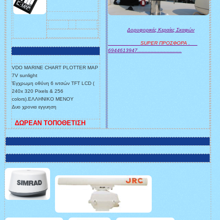
Δορυφορικές Κεραίες Σκαφών
SUPER ΠΡΟΣΦΟΡΑ
.
6944613947..............................
VDO MARINE CHART PLOTTER MAP
7V sunlight
Έγχρωμη οθόνη 6 ιντσών TFT LCD (
240x 320 Pixels & 256
colors).ΕΛΛΗΝΙΚΟ ΜΕΝΟΥ
Δυο χρονια εγγυηση
ΔΩΡΕΑΝ ΤΟΠΟΘΕΤΙΣΗ