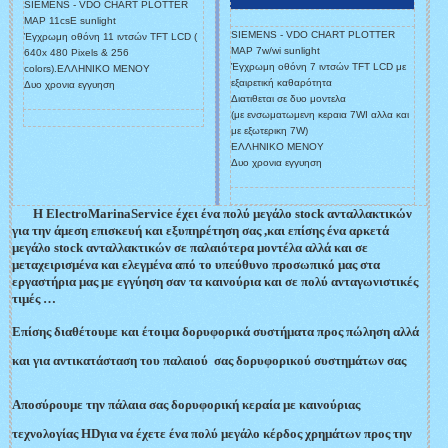
SIEMENS - VDO CHART PLOTTER
MAP 11csE sunlight
SIEMENS - VDO CHART PLOTTER
Έγχρωμη οθόνη 11 ιντσών TFT LCD (
MAP 7w/wi sunlight
640x 480 Pixels & 256
Έγχρωμη οθόνη 7 ιντσών TFT LCD με
colors).ΕΛΛΗΝΙΚΟ ΜΕΝΟΥ
εξαιρετική καθαρότητα
Δυο χρονια εγγυηση
Διατιθεται σε δυο μοντελα
(με ενσωματωμενη κεραια 7WI αλλα και
με εξωτερικη 7W)
ΕΛΛΗΝΙΚΟ ΜΕΝΟΥ
Δυο χρονια εγγυηση
Η
ElectroMarinaService
έχει ένα πολύ μεγάλο
stock
ανταλλακτικών
για την άμεση επισκευή και εξυπηρέτηση σας
,και επίσης ένα αρκετά
μεγάλο
stock
ανταλλακτικών σε παλαιότερα μοντέλα αλλά και σε
μεταχειρισμένα και ελεγμένα από το υπεύθυνο προσωπικό μας στα
εργαστήρια μας με εγγύηση σαν τα καινούρια και σε πολύ ανταγωνιστικές
τιμές …
Επίσης διαθέτουμε και έτοιμα δορυφορικά συστήματα προς πώληση αλλά
και για αντικατάσταση του παλαιού σας δορυφορικού συστημάτων σας
Αποσύρουμε την πάλαια σας δορυφορική κεραία με καινούριας
τεχνολογίας
HD
για να έχετε ένα πολύ μεγάλο κέρδος χρημάτων προς την