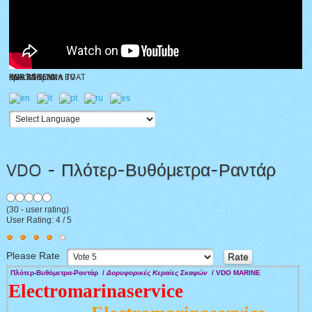
KNS ANTENNA TV
BOAT SHOW
special spears
DVB ANTENNA BOAT
KNS Z10
VDO - Πλότερ-Βυθόμετρα-Ραντάρ
(
30
- user rating)
User Rating:
4
/
5
Please Rate
Πλότερ-Βυθόμετρα-Ραντάρ /
Δορυφορικές Κεραίες Σκαφών
/ VDO MARINE
Electromarinaservice